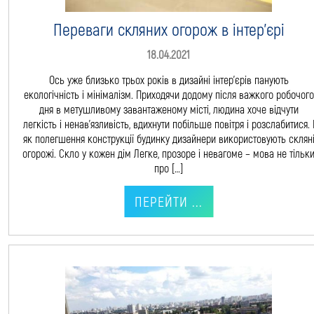
Переваги скляних огорож в інтер’єрі
18.04.2021
Ось уже близько трьох років в дизайні інтер’єрів панують
екологічність і мінімалізм. Приходячи додому після важкого робочого
дня в метушливому завантаженому місті, людина хоче відчути
легкість і ненав’язливість, вдихнути побільше повітря і розслабитися. 
як полегшення конструкції будинку дизайнери використовують склян
огорожі. Скло у кожен дім Легке, прозоре і невагоме – мова не тільк
про […]
ПЕРЕЙТИ ...