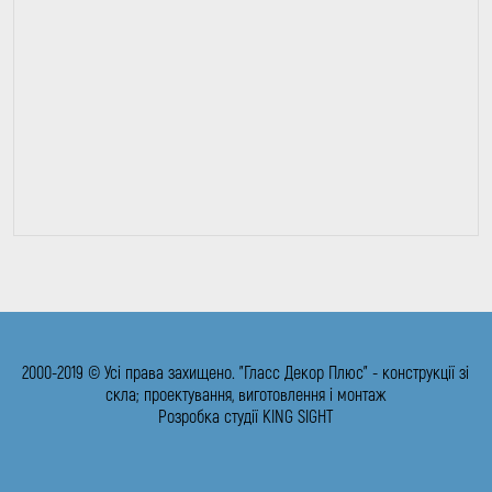
2000-2019 © Усі права захищено. "Гласс Декор Плюс" - конструкції зі
скла; проектування, виготовлення і монтаж
Розробка студії KING SIGHT